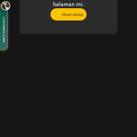
halaman ini.
Muat ulang
CUSTOMER CARE
Customer Care
12.00 - 23.59
🟢 Layanan Online
Customer Care
ALEXIS17
12.00
23:59