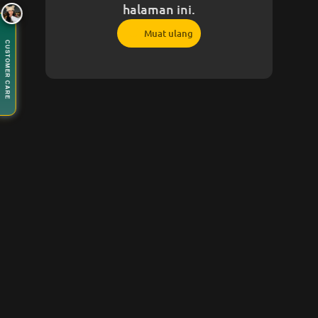
halaman ini.
Muat ulang
CUSTOMER CARE
Customer Care
12.00 - 23.59
🟢 Layanan Online
Customer Care
ALEXIS17
12.00
23:59